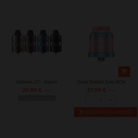
Atlantis GT - Aspire
Dead Rabbit Solo RDA
6TH...
29,90 €
27,90 €
TTC
TTC
En rupture de stock
-
+
AJOUTER AU PANIER