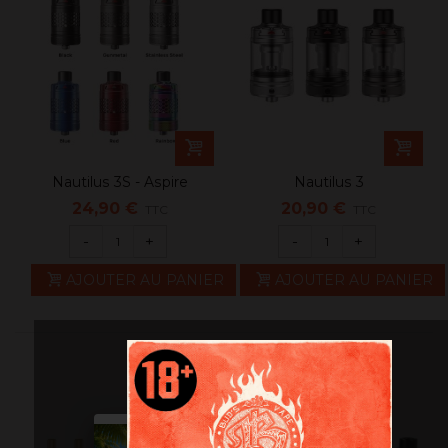
Nautilus 3S - Aspire
Nautilus 3
24,90 €
20,90 €
TTC
TTC
-
+
-
+
AJOUTER AU PANIER
AJOUTER AU PANIER