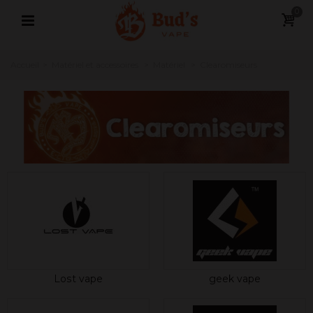
0
Accueil
>
Matériel et accessoires
>
Matériel
>
Clearomiseurs
Lost vape
geek vape