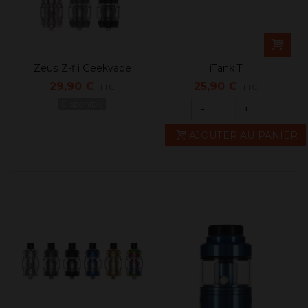
Zeus Z-fli Geekvape
iTank T
29,90 €
25,90 €
TTC
TTC
Disponible
-
+
AJOUTER AU PANIER