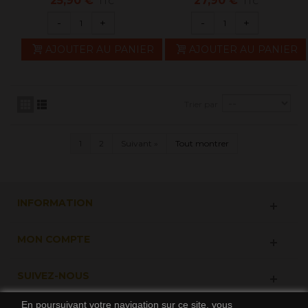
25,90 €
27,90 €
TTC
TTC
-
+
-
+
AJOUTER AU PANIER
AJOUTER AU PANIER
Trier par
1
2
Suivant
»
Tout montrer
INFORMATION
MON COMPTE
SUIVEZ-NOUS
En poursuivant votre navigation sur ce site, vous