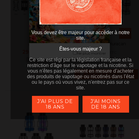
Vous devez être majeur pour accéder à notre
site.
Zenith 2
Clearomiseur Huracan
Êtes-vous majeur ?
Êtes-vous majeur ?
29,90 €
26,90 €
TTC
TTC
Ne plus montrer
Ce site est régi par la législation française et la
Ce site est régi par la législation française et la
Disponible
-
+
restriction d'âge sur le vapotage et la nicotine. Si
restriction d'âge sur le vapotage et la nicotine. Si
vous n'êtes pas légalement en mesure d'acheter
vous n'êtes pas légalement en mesure d'acheter
AJOUTER AU PANIER
des produits de vapotage ou nicotinés dans l'état
des produits de vapotage ou nicotinés dans l'état
ou le pays où vous vivez, n'entrez pas sur ce
ou le pays où vous vivez, n'entrez pas sur ce
site.
site.
J'AI PLUS DE
J'AI MOINS
18 ANS
DE 18 ANS