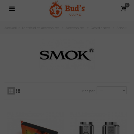
0
Accueil
>
Matériel et accessoires
>
Accessoires
>
Résistances
>
Smok
Trier par