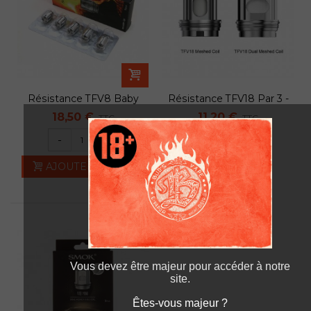
Résistance TFV8 Baby
Résistance TFV18 Par 3 -
Q2 Par 5 -...
Smok
18,50 €
11,20 €
TTC
TTC
En rupture de stock
-
+
AJOUTER AU PANIER
Vous devez être majeur pour accéder à notre
site.
Êtes-vous majeur ?
Êtes-vous majeur ?