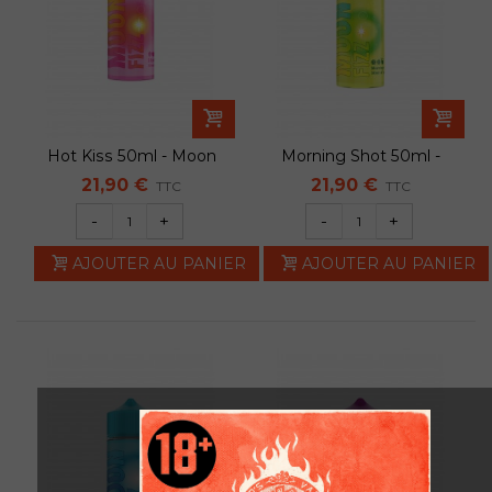
Hot Kiss 50ml - Moon
Morning Shot 50ml -
Fizz
Moon Fizz
21,90 €
21,90 €
TTC
TTC
-
+
-
+
AJOUTER AU PANIER
AJOUTER AU PANIER