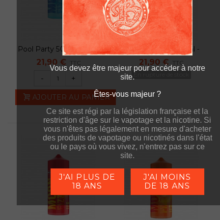
Pool Party 50ml - Moon
Midnight Swim 50ml -
Fizz
Moon Fizz
21,90 €
21,90 €
TTC
TTC
Vous devez être majeur pour accéder à notre
En rupture de stock
site.
-
+
Êtes-vous majeur ?
Êtes-vous majeur ?
AJOUTER AU PANIER
Ce site est régi par la législation française et la
Ce site est régi par la législation française et la
restriction d'âge sur le vapotage et la nicotine. Si
restriction d'âge sur le vapotage et la nicotine. Si
vous n'êtes pas légalement en mesure d'acheter
vous n'êtes pas légalement en mesure d'acheter
des produits de vapotage ou nicotinés dans l'état
des produits de vapotage ou nicotinés dans l'état
ou le pays où vous vivez, n'entrez pas sur ce
ou le pays où vous vivez, n'entrez pas sur ce
site.
site.
J'AI PLUS DE
J'AI MOINS
18 ANS
DE 18 ANS