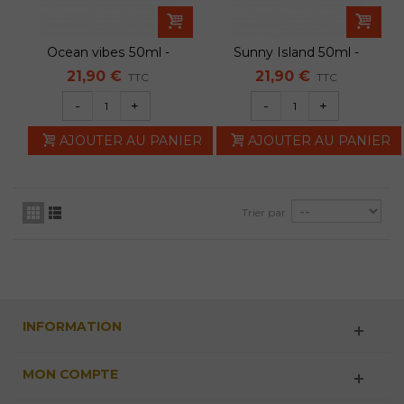
Ocean vibes 50ml -
Sunny Island 50ml -
Moon Fizz
Moon Fizz
21,90 €
21,90 €
TTC
TTC
-
+
-
+
AJOUTER AU PANIER
AJOUTER AU PANIER
Trier par
INFORMATION
MON COMPTE