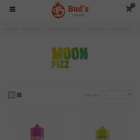
0
Accueil
>
E-liquides
>
E-liquides Français
>
secret s lab
>
Moon Fizz
Trier par