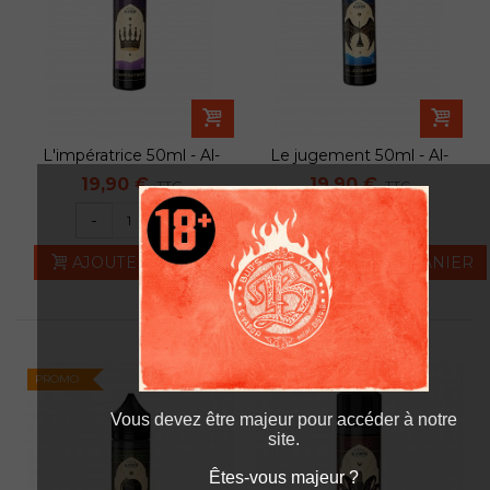
L'impératrice 50ml - Al-
Le jugement 50ml - Al-
kimiya
kimiya
19,90 €
19,90 €
TTC
TTC
-
+
-
+
AJOUTER AU PANIER
AJOUTER AU PANIER
PROMO
PROMO
Vous devez être majeur pour accéder à notre
site.
Êtes-vous majeur ?
Êtes-vous majeur ?