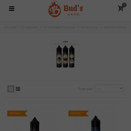
0
Accueil
>
E-liquides
>
E-liquides Français
>
Al-kimiya
>
Kartomancia
Trier par
PROMO
PROMO