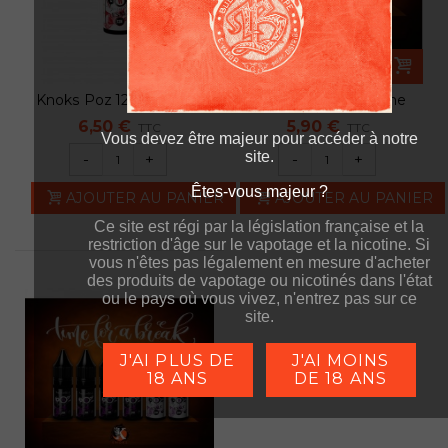
Knoks Poz 12H Time for
Knoks Poz 10H - Time
a break...
for a...
6,50 €
5,90 €
TTC
TTC
Vous devez être majeur pour accéder à notre
site.
-
+
-
+
Êtes-vous majeur ?
Êtes-vous majeur ?
AJOUTER AU PANIER
AJOUTER AU PANIER
Ce site est régi par la législation française et la
Ce site est régi par la législation française et la
restriction d'âge sur le vapotage et la nicotine. Si
restriction d'âge sur le vapotage et la nicotine. Si
vous n'êtes pas légalement en mesure d'acheter
vous n'êtes pas légalement en mesure d'acheter
des produits de vapotage ou nicotinés dans l'état
des produits de vapotage ou nicotinés dans l'état
ou le pays où vous vivez, n'entrez pas sur ce
ou le pays où vous vivez, n'entrez pas sur ce
site.
site.
J'AI PLUS DE
J'AI MOINS
18 ANS
DE 18 ANS