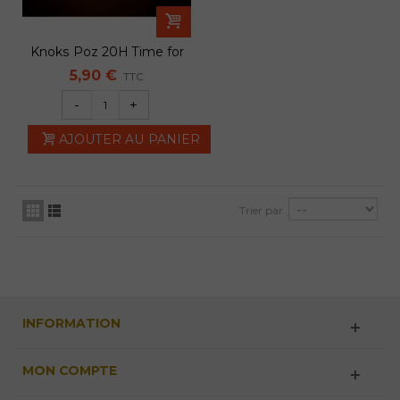
Knoks Poz 20H Time for
a break...
5,90 €
TTC
-
+
AJOUTER AU PANIER
Trier par
INFORMATION
MON COMPTE