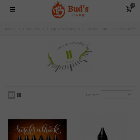
0
Accueil
>
E-liquides
>
E-liquides Français
>
Knoks (JMM)
>
Knoks Poz
Trier par