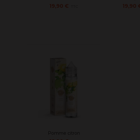
19,90 €
19,90 
TTC
Pomme citron
Ajouter au panier