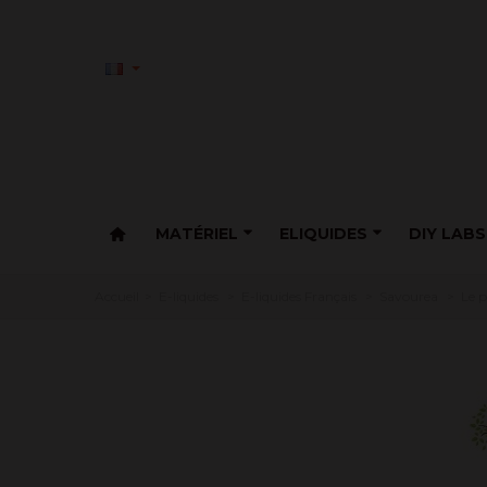
MATÉRIEL
ELIQUIDES
DIY LABS
Accueil
>
E-liquides
>
E-liquides Français
>
Savourea
>
Le p