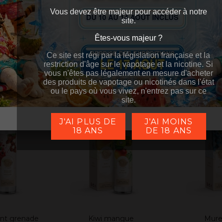
amboise
Melon fraise des bois
Paste
Ajouter au panier
Ajouter a
Vous devez être majeur pour accéder à notre
€
19,90 €
19,9
TTC
TTC
site.
de stock
Êtes-vous majeur ?
Êtes-vous majeur ?
Ce site est régi par la législation française et la
Ce site est régi par la législation française et la
restriction d'âge sur le vapotage et la nicotine. Si
restriction d'âge sur le vapotage et la nicotine. Si
vous n'êtes pas légalement en mesure d'acheter
vous n'êtes pas légalement en mesure d'acheter
des produits de vapotage ou nicotinés dans l'état
des produits de vapotage ou nicotinés dans l'état
ou le pays où vous vivez, n'entrez pas sur ce
ou le pays où vous vivez, n'entrez pas sur ce
site.
site.
J'AI PLUS DE
J'AI MOINS
18 ANS
DE 18 ANS
ent grenade
Kiwi mangue
Mure 
anier
Ajouter au panier
Ajouter a