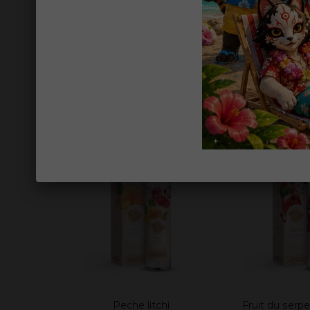
Fraise poire
Cassis Fr
Ajouter au panier
Voir
19,90 €
19,90 
TTC
En rupture 
Peche litchi
Fruit du serp
Ajouter au panier
Ajouter au p