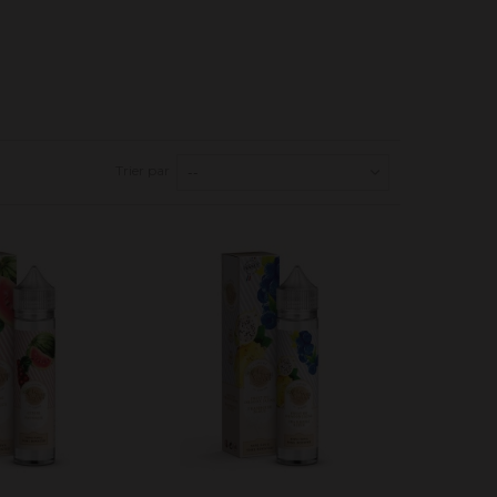
Trier par
--