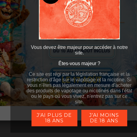
Vous devez être majeur pour accéder à notre
site.
Êtes-vous majeur ?
Êtes-vous majeur ?
aduée 30ml
Bouteille Graduée 75ml
Ce site est régi par la législation française et la
Ce site est régi par la législation française et la
anier
Ajouter au panier
restriction d'âge sur le vapotage et la nicotine. Si
restriction d'âge sur le vapotage et la nicotine. Si
2,50 €
TTC
TTC
vous n'êtes pas légalement en mesure d'acheter
vous n'êtes pas légalement en mesure d'acheter
des produits de vapotage ou nicotinés dans l'état
des produits de vapotage ou nicotinés dans l'état
ou le pays où vous vivez, n'entrez pas sur ce
ou le pays où vous vivez, n'entrez pas sur ce
site.
site.
J'AI PLUS DE
J'AI MOINS
18 ANS
DE 18 ANS