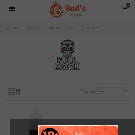
0
Accueil
>
E-liquides
>
E-liquides Français
>
Full Moon
Trier par