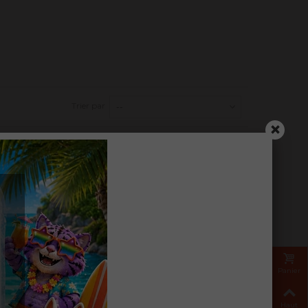
Trier par
--
Panier
Haut