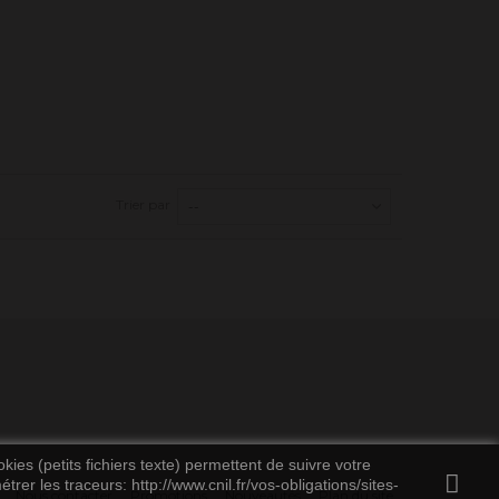
Trier par
--
kies (petits fichiers texte) permettent de suivre votre
rer les traceurs: http://www.cnil.fr/vos-obligations/sites-
Nous contacter
Promotions
Nouveautés
Plan du site