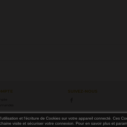
OMPTE
SUIVEZ-NOUS
mpte
mmandes
utilisation et l'écriture de Cookies sur votre appareil connecté. Ces Coo
chaine visite et sécuriser votre connexion. Pour en savoir plus et paramét
Livraison
Mentions légales
Conditions d'utilisation