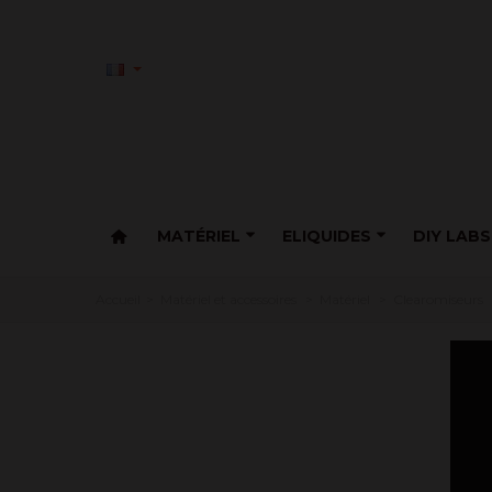
MATÉRIEL
ELIQUIDES
DIY LABS
Accueil
>
Matériel et accessoires
>
Matériel
>
Clearomiseurs