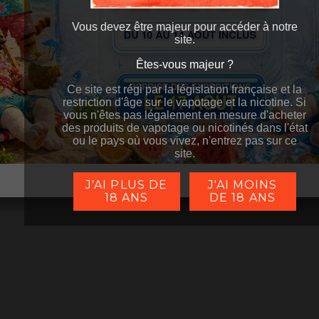
ano 2
Z Subohm SE - Geekvape
P Subohm
anier
Ajouter au panier
Ajouter a
Vous devez être majeur pour accéder à notre
€
25,90 €
27,9
TTC
TTC
site.
Êtes-vous majeur ?
Êtes-vous majeur ?
Ce site est régi par la législation française et la
Ce site est régi par la législation française et la
restriction d'âge sur le vapotage et la nicotine. Si
restriction d'âge sur le vapotage et la nicotine. Si
vous n'êtes pas légalement en mesure d'acheter
vous n'êtes pas légalement en mesure d'acheter
des produits de vapotage ou nicotinés dans l'état
des produits de vapotage ou nicotinés dans l'état
ou le pays où vous vivez, n'entrez pas sur ce
ou le pays où vous vivez, n'entrez pas sur ce
site.
site.
J'AI PLUS DE
J'AI MOINS
18 ANS
DE 18 ANS