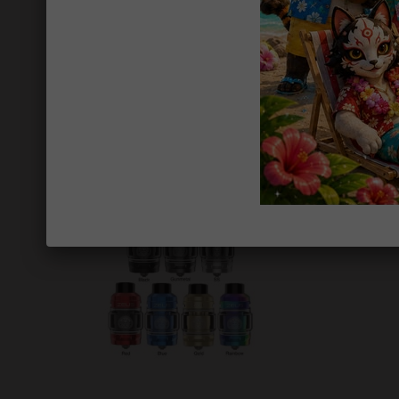
Zeus Z-fli Geekvape
Zeus N
Voir
Ajouter au p
29,90 €
20,90 
TTC
Disponible