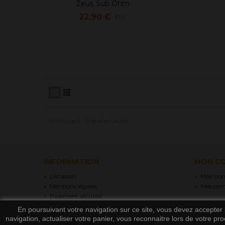
Zeus Sub Ohm
Ajouter au panier
22,90 €
TTC
Affichage 1 - 6 de 6 produits
INFORMATION
MON C
»
Livraison
»
Mon co
»
Mentions légales
»
Mes co
»
Paiement sécurisé
En poursuivant votre navigation sur ce site, vous devez accepter l’
navigation, actualiser votre panier, vous reconnaitre lors de votre pro
© 2019 Buds Vape. All Rights Reserved