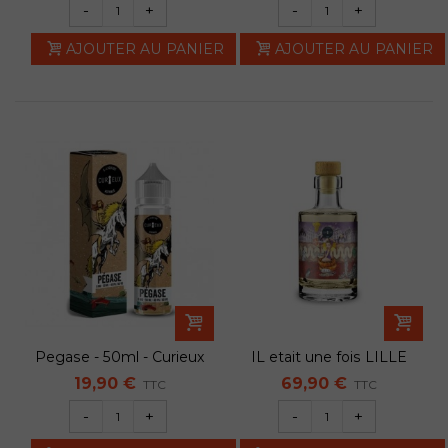
-
+
-
+
AJOUTER AU PANIER
AJOUTER AU PANIER
Pegase - 50ml - Curieux
IL etait une fois LILLE
200ML -...
19,90 €
69,90 €
TTC
TTC
-
+
-
+