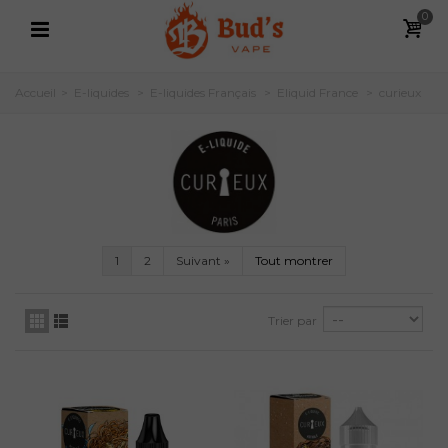
0
Accueil
>
E-liquides
>
E-liquides Français
>
Eliquid France
>
curieux
1
2
Suivant
»
Tout montrer
Trier par