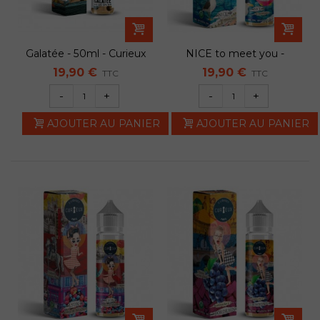
Galatée - 50ml - Curieux
NICE to meet you -
50ml - Curieux
19,90 €
19,90 €
TTC
TTC
-
+
-
+
AJOUTER AU PANIER
AJOUTER AU PANIER