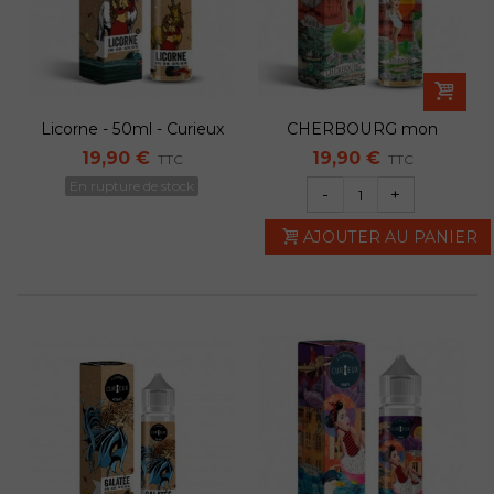
Licorne - 50ml - Curieux
CHERBOURG mon
amour -50ml - Curieux
19,90 €
19,90 €
TTC
TTC
En rupture de stock
-
+
AJOUTER AU PANIER