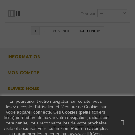
Trier par
1
2
Suivant
»
Tout montrer
INFORMATION
MON COMPTE
SUIVEZ-NOUS
En poursuivant votre navigation sur ce site, vous
devez accepter l’utilisation et l'écriture de Cookies sur
Livraison
Mentions légales
Conditions d'utilisation
votre appareil connecté. Ces Cookies (petits fichiers
Nous contacter
Promotions
Nouveautés
Plan du site
texte) permettent de suivre votre navigation, actualiser
votre panier, vous reconnaitre lors de votre prochaine
© 2019 Buds Vape. All Rights Reserved
visite et sécuriser votre connexion. Pour en savoir plus
et paramétrer les traceurs: http://www.cnil.fr/vos-