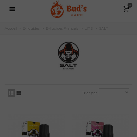
0
Accueil
>
E-liquides
>
E-liquides Français
>
LIPS
>
SALT
Trier par