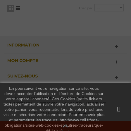
Trier par
INFORMATION
MON COMPTE
SUIVEZ-NOUS
En poursuivant votre navigation sur ce site, vous
devez accepter l’utilisation et l'écriture de Cookies sur
Livraison
Mentions légales
Conditions d'utilisation
votre appareil connecté. Ces Cookies (petits fichiers
Nous contacter
Promotions
Nouveautés
Plan du site
texte) permettent de suivre votre navigation, actualiser
votre panier, vous reconnaitre lors de votre prochaine
© 2019 Buds Vape. All Rights Reserved
visite et sécuriser votre connexion. Pour en savoir plus
et paramétrer les traceurs: http://www.cnil.fr/vos-
obligations/sites-web-cookies-et-autres-traceurs/que-
dit-la-loi/