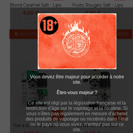
Blond Caramel Salt - Lips
Fruits Rouges Salt - Lips
6,50 €
6,50 €
TTC
TTC
-
+
-
+
AJOUTER AU PANIER
AJOUTER AU PANIER
Vous devez être majeur pour accéder à notre
site.
Êtes-vous majeur ?
Êtes-vous majeur ?
Ce site est régi par la législation française et la
Ce site est régi par la législation française et la
restriction d'âge sur le vapotage et la nicotine. Si
restriction d'âge sur le vapotage et la nicotine. Si
vous n'êtes pas légalement en mesure d'acheter
vous n'êtes pas légalement en mesure d'acheter
des produits de vapotage ou nicotinés dans l'état
des produits de vapotage ou nicotinés dans l'état
ou le pays où vous vivez, n'entrez pas sur ce
ou le pays où vous vivez, n'entrez pas sur ce
Thé à la Menthe Salt -
Vanille de Tahiti Salt -
site.
site.
Lips
Lips