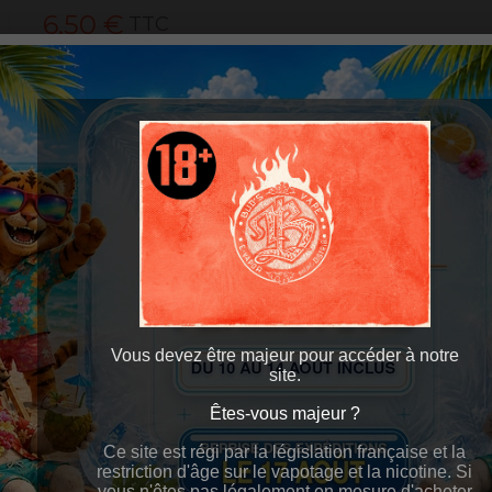
6,50 €
TTC
Taux de Nicotine
10 mg Salt
+
AJOUTER AU PANIER
-
Aucun point de fidélité pour ce produit.
Vous devez être majeur pour accéder à notre
site.
Êtes-vous majeur ?
Êtes-vous majeur ?
Ce site est régi par la législation française et la
Ce site est régi par la législation française et la
restriction d'âge sur le vapotage et la nicotine. Si
restriction d'âge sur le vapotage et la nicotine. Si
vous n'êtes pas légalement en mesure d'acheter
vous n'êtes pas légalement en mesure d'acheter