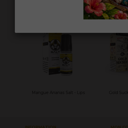
14 AUTRES PRODUITS DANS LA MÊME CAT
Mangue Ananas Salt - Lips
Gold Suck
Ajouter au panier
Ajouter
INFORMATION
MON C