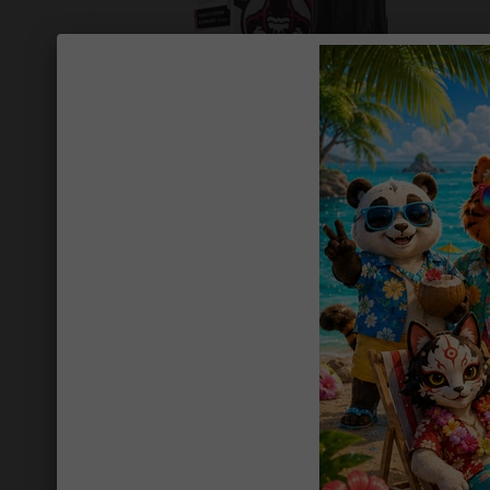
INFORMATIONS
Existe en 10 et 20 mg de nicotine/ml
Flacons PE 10ml 50% PG, 50% VG