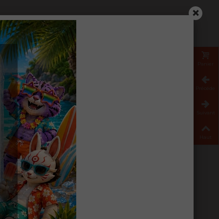
Panier
Précéden
Suivant
Haut