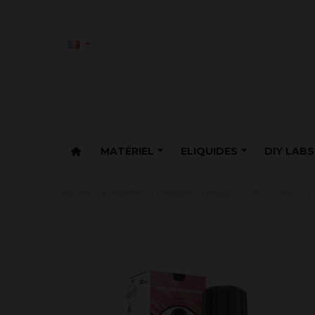
MATÉRIEL
ELIQUIDES
DIY LABS
Accueil
>
E-liquides
>
E-liquides Français
>
LIPS
>
SALT
>