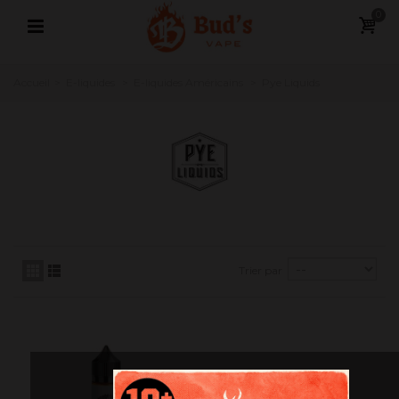
0
Accueil
>
E-liquides
>
E-liquides Américains
>
Pye Liquids
Trier par