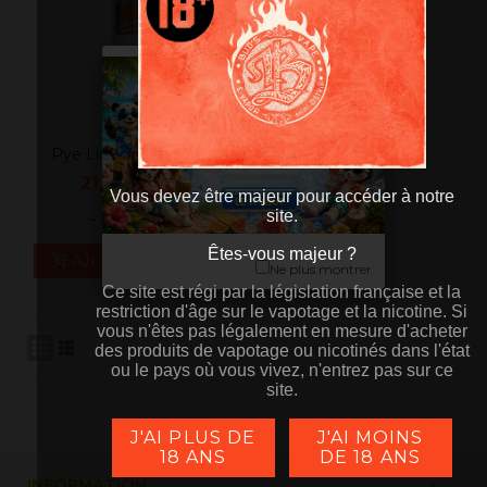
Pye Liquids BUTTER
PECAN TOFFEE
21,90 €
TTC
Vous devez être majeur pour accéder à notre
site.
-
+
Êtes-vous majeur ?
Êtes-vous majeur ?
AJOUTER AU PANIER
Ne plus montrer
Ce site est régi par la législation française et la
Ce site est régi par la législation française et la
restriction d'âge sur le vapotage et la nicotine. Si
restriction d'âge sur le vapotage et la nicotine. Si
vous n'êtes pas légalement en mesure d'acheter
vous n'êtes pas légalement en mesure d'acheter
Trier par
des produits de vapotage ou nicotinés dans l'état
des produits de vapotage ou nicotinés dans l'état
ou le pays où vous vivez, n'entrez pas sur ce
ou le pays où vous vivez, n'entrez pas sur ce
site.
site.
J'AI PLUS DE
J'AI MOINS
18 ANS
DE 18 ANS
INFORMATION