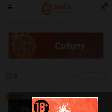
0
Accueil
>
Matériel et accessoires
>
Accessoires
>
Cotons
Trier par
PROMO