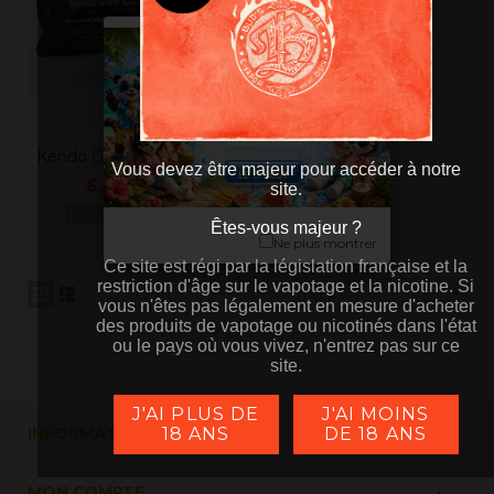
Kendo Gold Vape Cotton
Vous devez être majeur pour accéder à notre
6,50 €
TTC
site.
En rupture de stock
Êtes-vous majeur ?
Êtes-vous majeur ?
Ne plus montrer
Ce site est régi par la législation française et la
Ce site est régi par la législation française et la
restriction d'âge sur le vapotage et la nicotine. Si
restriction d'âge sur le vapotage et la nicotine. Si
Trier par
vous n'êtes pas légalement en mesure d'acheter
vous n'êtes pas légalement en mesure d'acheter
des produits de vapotage ou nicotinés dans l'état
des produits de vapotage ou nicotinés dans l'état
ou le pays où vous vivez, n'entrez pas sur ce
ou le pays où vous vivez, n'entrez pas sur ce
site.
site.
J'AI PLUS DE
J'AI MOINS
INFORMATION
18 ANS
DE 18 ANS
MON COMPTE