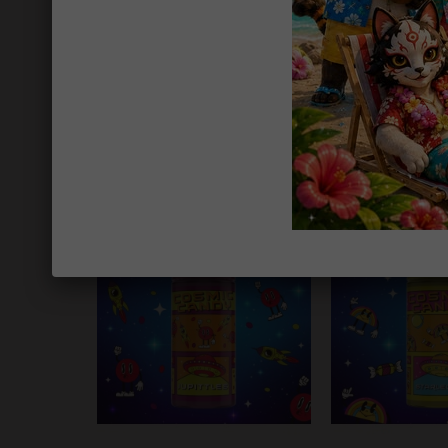
Multifizz 50ml - Cosmic
Malamars 50m
Ajouter au panier
Ajouter au p
candy
can
21,90 €
21,90 
TTC