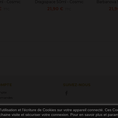
ml - Cosmic
Dragispace 50ml - Cosmic
Barbanova 5
en favoris
Ajouter au panier
Ajouter a
dy
candy
€
21,90 €
21,9
TTC
TTC
OMPTE
SUIVEZ-NOUS
mpte
mmandes
utilisation et l'écriture de Cookies sur votre appareil connecté. Ces Coo
chaine visite et sécuriser votre connexion. Pour en savoir plus et paramét
Livraison
Mentions légales
Conditions d'utilisation