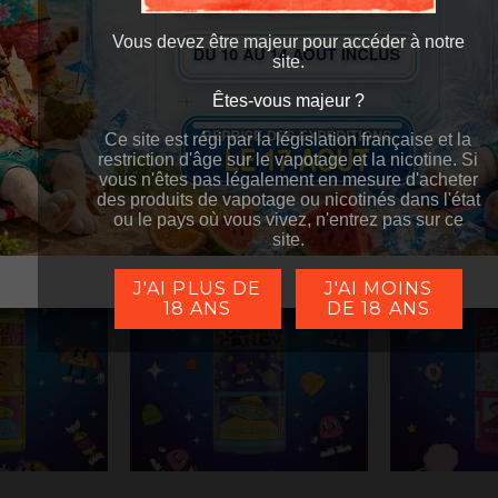
l - Cosmic
Réglisstar 50ml - Cosmic
Caramboïd 
anier
Ajouter au panier
Ajouter a
Vous devez être majeur pour accéder à notre
dy
Candy
C
€
21,90 €
21,9
TTC
TTC
site.
Êtes-vous majeur ?
Êtes-vous majeur ?
Ce site est régi par la législation française et la
Ce site est régi par la législation française et la
restriction d'âge sur le vapotage et la nicotine. Si
restriction d'âge sur le vapotage et la nicotine. Si
vous n'êtes pas légalement en mesure d'acheter
vous n'êtes pas légalement en mesure d'acheter
des produits de vapotage ou nicotinés dans l'état
des produits de vapotage ou nicotinés dans l'état
ou le pays où vous vivez, n'entrez pas sur ce
ou le pays où vous vivez, n'entrez pas sur ce
site.
site.
J'AI PLUS DE
J'AI MOINS
18 ANS
DE 18 ANS