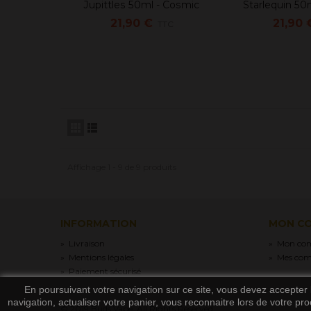
Jupittles 50ml - Cosmic
Starlequin 50
Ajouter en favoris
Ajouter 
candy
can
21,90 €
21,90 
TTC
Affichage 1 - 9 de 9 produits
INFORMATION
MON C
»
Livraison
»
Mon co
»
Mentions légales
»
Mes co
»
Paiement sécurisé
En poursuivant votre navigation sur ce site, vous devez accepter l’
navigation, actualiser votre panier, vous reconnaitre lors de votre pro
© 2019 Buds Vape. All Rights Reserved