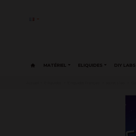
MATÉRIEL
ELIQUIDES
DIY LABS
Accueil
>
E-liquides
>
E-liquides Français
>
secret s lab
>
Co