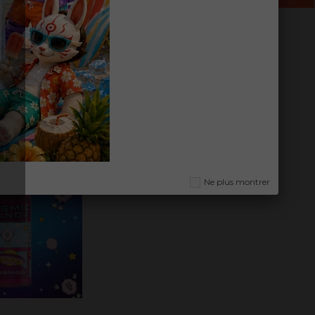
50ml - Cosmic
Colamoon 50ml - Cosmic
Ajouter en favoris
u panier
andy
candy
0 €
21,90 €
TTC
TTC
Ne plus montrer