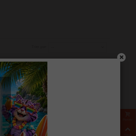
Trier par
--
Panier
Haut