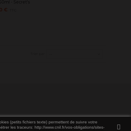
0ml - Secret's
u panier
Lab
0 €
TTC
Trier par
--
kies (petits fichiers texte) permettent de suivre votre
rer les traceurs: http://www.cnil.fr/vos-obligations/sites-
Nous contacter
Promotions
Nouveautés
Plan du site