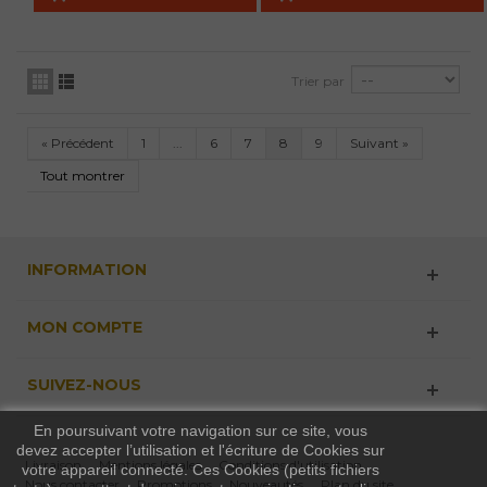
Trier par
«
Précédent
1
...
6
7
8
9
Suivant
»
Tout montrer
INFORMATION
MON COMPTE
SUIVEZ-NOUS
En poursuivant votre navigation sur ce site, vous
devez accepter l’utilisation et l'écriture de Cookies sur
Livraison
Mentions légales
Conditions d'utilisation
votre appareil connecté. Ces Cookies (petits fichiers
Nous contacter
Promotions
Nouveautés
Plan du site