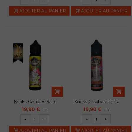
AJOUTER AU PANIER
AJOUTER AU PANIER
Knoks Caraïbes Saint
Knoks Caraïbes Trinita
Martin VMAX...
50ml
19,90 €
19,90 €
TTC
TTC
-
+
-
+
AJOUTER AU PANIER
AJOUTER AU PANIER