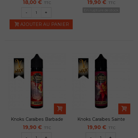
Knoks 50ml
18,00 €
19,90 €
TTC
TTC
En rupture de stock
-
+
AJOUTER AU PANIER
Knoks Caraïbes Barbade
Knoks Caraïbes Sainte
VMAX 50ml
Lucia VMAX...
19,90 €
19,90 €
TTC
TTC
-
+
-
+