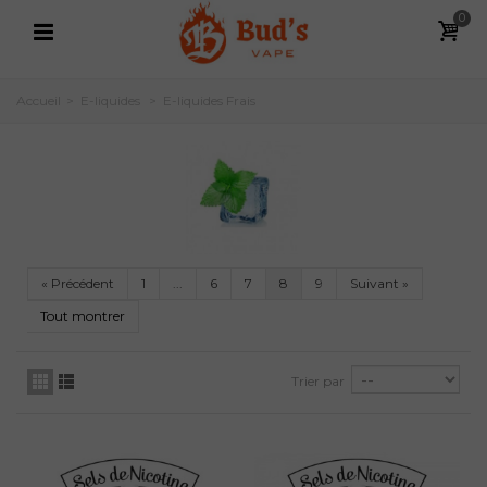
0
Accueil
>
E-liquides
>
E-liquides Frais
«
Précédent
1
...
6
7
8
9
Suivant
»
Tout montrer
Trier par