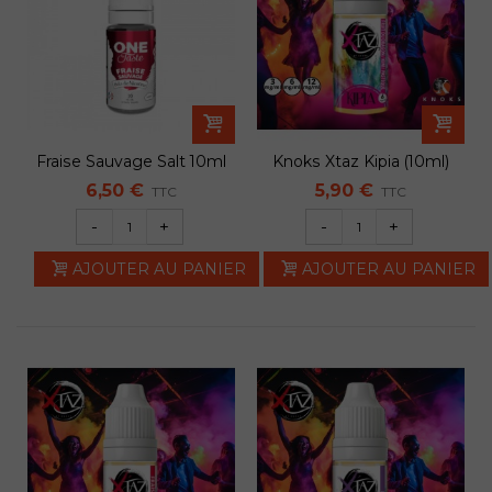
Fraise Sauvage Salt 10ml
Knoks Xtaz Kipia (10ml)
- E-tasty
6,50 €
5,90 €
TTC
TTC
-
+
-
+
AJOUTER AU PANIER
AJOUTER AU PANIER