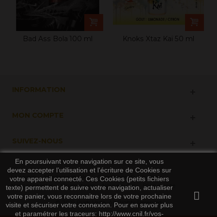
Bad Ass Bola 100 ml
Knoks Xtaz Kaï 50 ml
INFORMATION
MON COMPTE
SUIVEZ-NOUS
En poursuivant votre navigation sur ce site, vous
devez accepter l’utilisation et l'écriture de Cookies sur
Livraison
Mentions légales
Conditions d'utilisation
votre appareil connecté. Ces Cookies (petits fichiers
Nous contacter
Promotions
Nouveautés
Plan du site
texte) permettent de suivre votre navigation, actualiser
votre panier, vous reconnaitre lors de votre prochaine
© 2019 Buds Vape. All Rights Reserved
visite et sécuriser votre connexion. Pour en savoir plus
et paramétrer les traceurs: http://www.cnil.fr/vos-