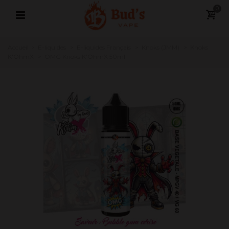
0
Accueil
>
E-liquides
>
E-liquides Français
>
Knoks (JMM)
>
Knoks
K'OhmX
>
OMG Knoks K'OhmX 50ml