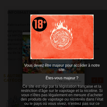
INFORMATIONS
Fabrication Française.
MPgV/Vg 40/60
Le MPGV (Mono Proylène Glycol Végétal) est un
ingrédient d’origine exclusivement naturelle qui
permet de remplacer, dans les e-liquides, le propylène
glycol, obtenu par synthèse chimique à partir du pétrole
ou de la glycérine végétale.
Flacon Chubby de 60 ml avec 50 ml de liquide boosté en arômes.
Vous devez être majeur pour accéder à notre
site.
5 AUTRES PRODUITS DANS LA MÊME
Êtes-vous majeur ?
Êtes-vous majeur ?
CATÉGORIE :
Ne plus montrer
Ce site est régi par la législation française et la
Ce site est régi par la législation française et la
restriction d'âge sur le vapotage et la nicotine. Si
restriction d'âge sur le vapotage et la nicotine. Si
vous n'êtes pas légalement en mesure d'acheter
vous n'êtes pas légalement en mesure d'acheter
des produits de vapotage ou nicotinés dans l'état
des produits de vapotage ou nicotinés dans l'état
ou le pays où vous vivez, n'entrez pas sur ce
ou le pays où vous vivez, n'entrez pas sur ce