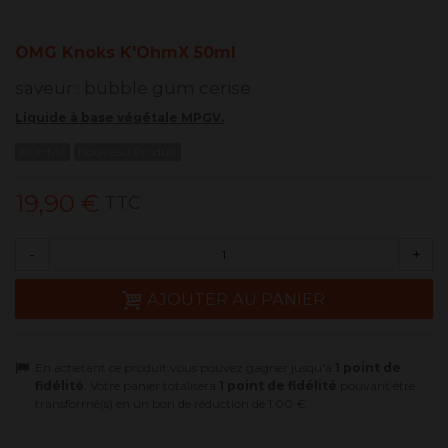
OMG Knoks K'OhmX 50ml
saveur : bubble gum cerise
Liquide à base végétale MPGV.
KOHMX
Nouveau Produit
19,90 €
TTC
-
+
AJOUTER AU PANIER
En achetant ce produit vous pouvez gagner jusqu'à
1
point de
fidélité
. Votre panier totalisera
1
point de fidélité
pouvant être
transformé(s) en un bon de réduction de
1,00 €
.