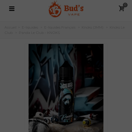
0
Accueil
>
E-liquides
>
E-liquides Français
>
Knoks (JMM)
>
Knoks Le
Club
>
Panda Le Club - KNOKS