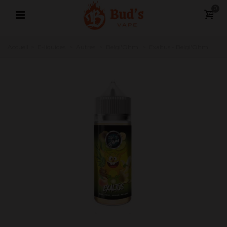
0
Accueil
>
E-liquides
>
Autres
>
Belgi'Ohm
>
Exaltus - Belgi'Ohm