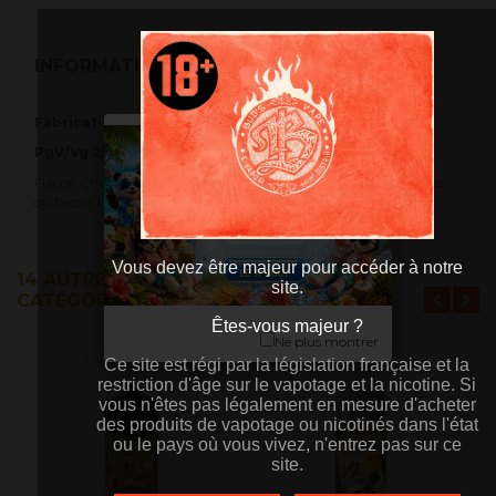
INFORMATIONS
Fabrication Française.
PgV/Vg 25/75
Flacon Chubby de 60 ml avec 50 ml de liquide boosté en arômes
ou flacon 120 ml avec 100 ml de liquide boosté en arômes.
Vous devez être majeur pour accéder à notre
14 AUTRES PRODUITS DANS LA MÊME
site.
CATÉGORIE :
Êtes-vous majeur ?
Êtes-vous majeur ?
Ne plus montrer
Ce site est régi par la législation française et la
Ce site est régi par la législation française et la
restriction d'âge sur le vapotage et la nicotine. Si
restriction d'âge sur le vapotage et la nicotine. Si
vous n'êtes pas légalement en mesure d'acheter
vous n'êtes pas légalement en mesure d'acheter
des produits de vapotage ou nicotinés dans l'état
des produits de vapotage ou nicotinés dans l'état
ou le pays où vous vivez, n'entrez pas sur ce
ou le pays où vous vivez, n'entrez pas sur ce
site.
site.