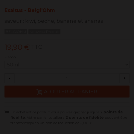
Exaltus - Belgi'Ohm
saveur : kiwi, peche, banane et ananas
BELGIOHM
Nouveau Produit
19,90 €
TTC
Flacon
-
+
AJOUTER AU PANIER
En achetant ce produit vous pouvez gagner jusqu'à
2
points de
fidélité
. Votre panier totalisera
2
points de fidélité
pouvant être
transformé(s) en un bon de réduction de
2,00 €
.