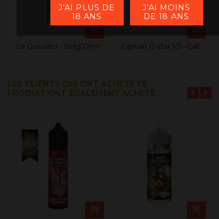
J'AI PLUS DE
J'AI MOINS
18 ANS
DE 18 ANS
Le Gueulard - Belgi'Ohm
Captain Q star V2 - Call
Hector-...
LES CLIENTS QUI ONT ACHETÉ CE
PRODUIT ONT ÉGALEMENT ACHETÉ...