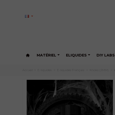
MATÉRIEL
ELIQUIDES
DIY LABS
Accueil
>
E-liquides
>
E-liquides Français
>
Knoks (JMM)
>