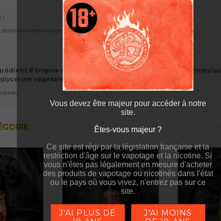
 !
tan domine notre monde !
rédient d’origine exclusivement naturelle qui permet de remplacer
 glycérine végétale.
arômes.
Vous devez être majeur pour accéder à notre
site.
GORIE :
Êtes-vous majeur ?
Êtes-vous majeur ?
Ce site est régi par la législation française et la
Ce site est régi par la législation française et la
restriction d'âge sur le vapotage et la nicotine. Si
restriction d'âge sur le vapotage et la nicotine. Si
vous n'êtes pas légalement en mesure d'acheter
vous n'êtes pas légalement en mesure d'acheter
des produits de vapotage ou nicotinés dans l'état
des produits de vapotage ou nicotinés dans l'état
ou le pays où vous vivez, n'entrez pas sur ce
ou le pays où vous vivez, n'entrez pas sur ce
site.
site.
J'AI PLUS DE
J'AI MOINS