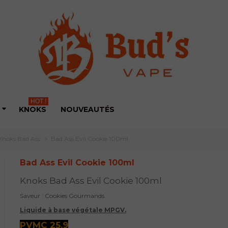
HOT !
KNOKS
NOUVEAUTÉS
Knoks Bad Ass
>
Bad Ass Evil Cookie 100ml
Bad Ass Evil Cookie 100ml
Knoks Bad Ass Evil Cookie 100ml
Saveur : Cookies Gourmands.
Liquide à base végétale MPGV.
PVMC 25.9