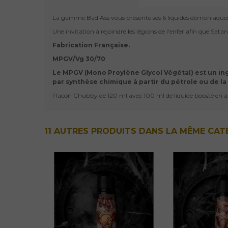
La gamme Bad Ass vous présente ses 6 liquides démoniaques
Une invitation à rejoindre les légions de l'enfer afin que Sa
Fabrication Française.
MPGV/Vg 30/70
Le MPGV (Mono Proylène Glycol Végétal) est un ing
par synthèse chimique à partir du pétrole ou de la
Flacon Chubby de 120 ml avec 100 ml de liquide boosté en 
11 AUTRES PRODUITS DANS LA MÊME CATÉ