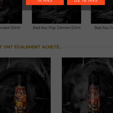
18 ANS
DE 18 ANS
Cookie 50ml
Bad Ass Pop Demon 50ml
Bad Ass J
 au panier
Ajouter au panier
Ajou
T ONT ÉGALEMENT ACHETÉ...